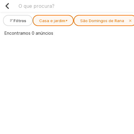
Filtros
Casa e jardim
São Domingos de Rana
✕
▾
Encontramos 0 anúncios