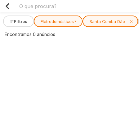
Filtros
Eletrodomésticos
Santa Comba Dão
✕
▾
Encontramos 0 anúncios