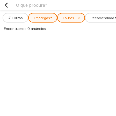
Filtros
Empregos
Loures
✕
Recomendado
▾
▾
Encontramos 0 anúncios