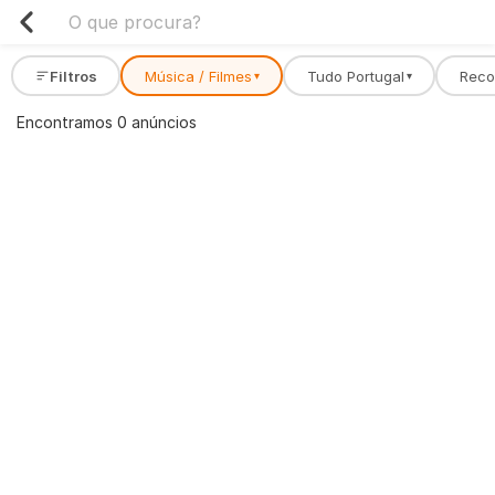
Filtros
Música / Filmes
Tudo Portugal
Rec
▾
▾
Encontramos 0 anúncios