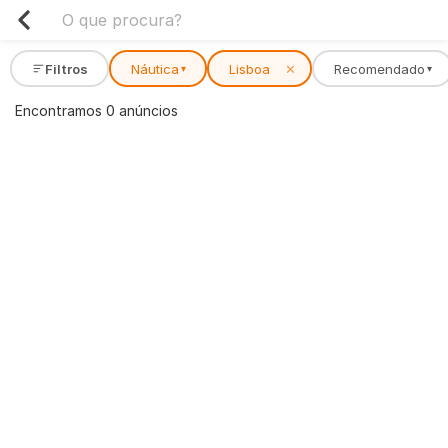
Filtros
Náutica
Lisboa
✕
Recomendado
▾
▾
Encontramos 0 anúncios