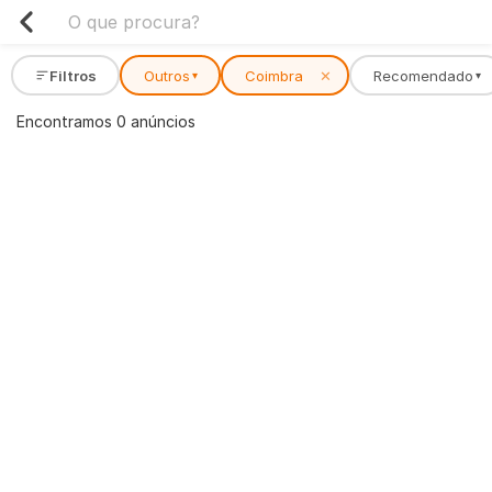
Filtros
Outros
Coimbra
✕
Recomendado
▾
▾
Encontramos 0 anúncios