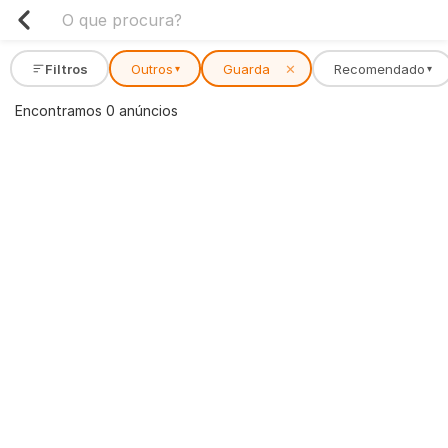
Filtros
Outros
Guarda
✕
Recomendado
▾
▾
Encontramos 0 anúncios