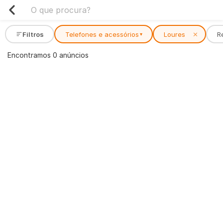
Filtros
Telefones e acessórios
Loures
✕
R
▾
Encontramos 0 anúncios