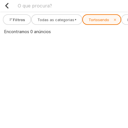
Filtros
Todas as categorias
Tortosendo
✕
▾
Encontramos 0 anúncios