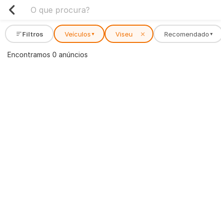
Filtros
Veículos
Viseu
✕
Recomendado
▾
▾
Encontramos 0 anúncios