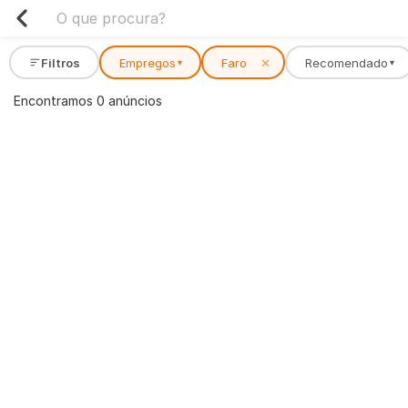
Filtros
Empregos
Faro
✕
Recomendado
▾
▾
Encontramos 0 anúncios